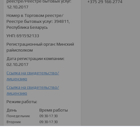
реестре/Реестре бытовых услуг:
+375 29 166 2774
12.10.2017
Номер в Торговом реестре/
Реестре бытовых услуг: 394811,
Республика Беларусь
УНП: 691592133
Регистрационный орган: Минский
райисполком
Дата регистрации компании:
02.10.2017
Ссылка на свидетельство/
лицензию
Ссылка на свидетельство/
лицензию
Режим работы:
День
Время работы
Понедельник
09:30-17:30
Вторник
09:30-17:30
Среда
09:30-17:30
Четверг
09:30-17:30
Пятница
09:30-17:30