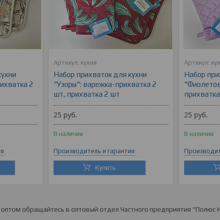
кухня
ку
кухни
Набор прихваток для кухни
Набор при
рихватка 2
"Узоры": варежка-прихватка 2
"Фиолетов
шт, прихватка 2 шт
прихватка
25
руб.
25
руб.
В наличии
В наличии
ия
Производитель и гарантия
Производит
Купить
 оптом обращайтесь в оптовый отдел Частного предприятия "Полюс