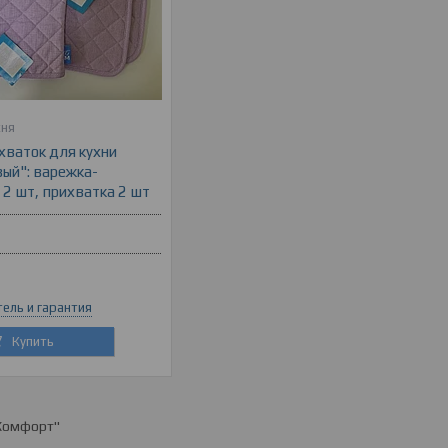
хня
хваток для кухни
ый": варежка-
 2 шт, прихватка 2 шт
ель и гарантия
Купить
 Комфорт"