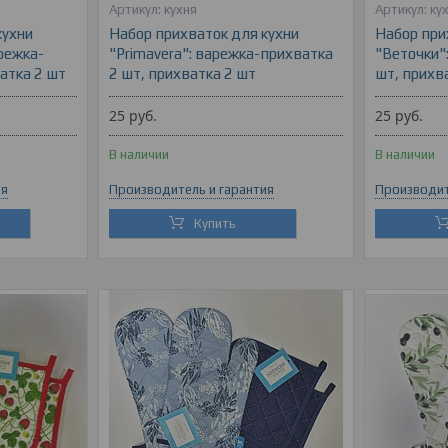
кухня
ку
кухни
Набор прихваток для кухни
Набор при
режка-
"Primavera": варежка-прихватка
"Веточки"
атка 2 шт
2 шт, прихватка 2 шт
шт, прихв
25
руб.
25
руб.
В наличии
В наличии
ия
Производитель и гарантия
Производит
Купить