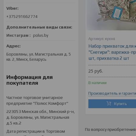
+375291662774
Инстаграм
polus.by
кухня
Набор прихваток для 
"Снегири": варежка-п
Боровляны, ул. Магистральная д. 5
шт, прихватка 2 шт
кв. 2, Минск, Беларусь
25
руб.
Информация для
покупателя
В наличии
Производитель и гарант
Частное торговое унитарное
предприятие "Полюс Комфорт"
Купить
223053 Минская обл., Минский р-н,
д. Боровляны, ул. Магистральная
д.5 кв.2
По вопросу приобретения
Дата регистрации в Торговом