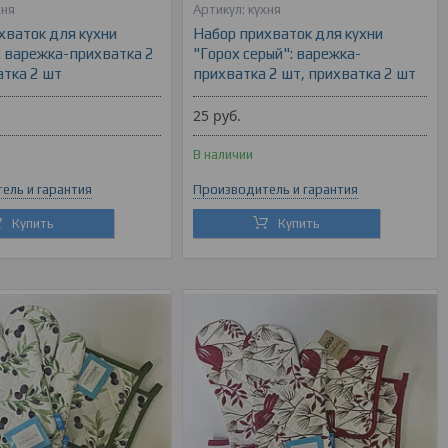
хня
кухня
хваток для кухни
Набор прихваток для кухни
: варежка-прихватка 2
"Горох серый": варежка-
атка 2 шт
прихватка 2 шт, прихватка 2 шт
25
руб.
В наличии
ель и гарантия
Производитель и гарантия
Купить
Купить