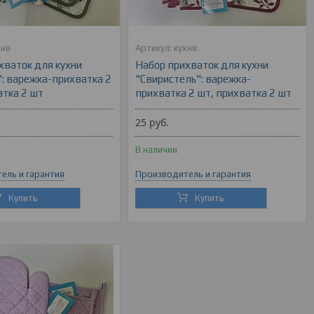
хня
кухня
хваток для кухни
Набор прихваток для кухни
: варежка-прихватка 2
"Свиристель": варежка-
атка 2 шт
прихватка 2 шт, прихватка 2 шт
25
руб.
В наличии
ель и гарантия
Производитель и гарантия
Купить
Купить