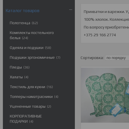
Каталог товаров
Прихватки и варежки. У
100% хлопок. Коллекция
Полотенца
62
По вопросу приобретен
Комплекты постельного
+375 29 166 2774
белья
24
Одеяла и подушки
58
Подушки эргономичные
7
Пледы
36
Халаты
4
Текстиль для кухни
16
Топперы наматрасники
4
Уцененные товары
2
КОРПОРАТИВНЫЕ
ПОДАРКИ
4