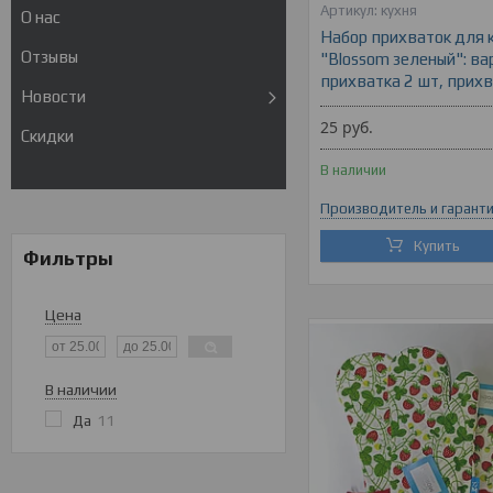
кухня
О нас
Набор прихваток для 
Отзывы
"Blossom зеленый": ва
прихватка 2 шт, прихв
Новости
25
руб.
Скидки
В наличии
Производитель и гарант
Купить
Фильтры
Цена
В наличии
Да
11