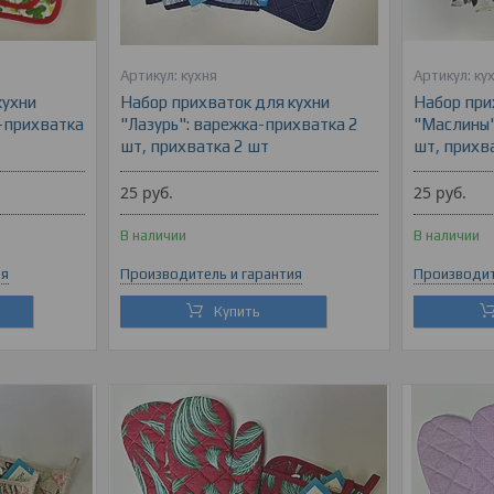
кухня
ку
кухни
Набор прихваток для кухни
Набор при
-прихватка
"Лазурь": варежка-прихватка 2
"Маслины"
шт, прихватка 2 шт
шт, прихв
25
руб.
25
руб.
В наличии
В наличии
ия
Производитель и гарантия
Производит
Купить