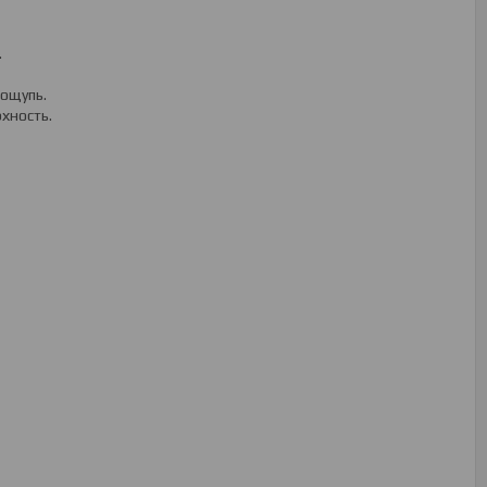
.
 ощупь.
хность.