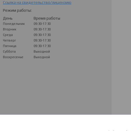
Ссылка на свидетельство/лицензию
Режим работы:
День
Время работы
Понедельник
09:30-17:30
Вторник
09:30-17:30
Среда
09:30-17:30
Четверг
09:30-17:30
Пятница
09:30-17:30
Суббота
Выходной
Воскресенье
Выходной