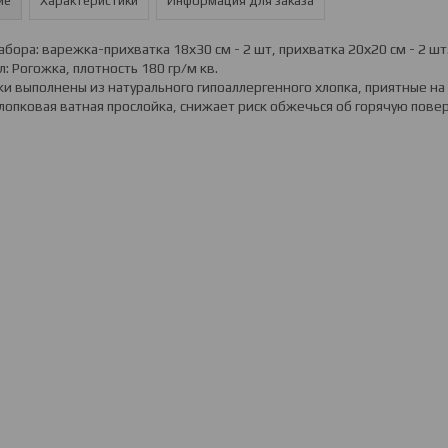
ие
Характеристики
Информация для заказа
абора: варежка-прихватка 18х30 см - 2 шт, прихватка 20х20 см - 2 шт
: Рогожка, плотность 180 гр/м кв.
и выполнены из натурального гипоаллергенного хлопка, приятные на
лопковая ватная прослойка, снижает риск обжечься об горячую повер