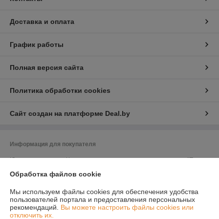
Доставка и оплата
График работы
Полная версия сайта
Политика обработки cookies
Сайт создан на платформе Deal.by
Информация для покупателя
Юридическое лицо:
Частное торговое унитарное предприятие "Полюс
Комфорт"
Обработка файлов cookie
223053 Минская обл., Минский р-н, д. Боровляны, ул. Магистральная
д.5 кв.2
Мы используем файлы cookies для обеспечения удобства
Регистрационный номер ЕГР: 691592133
пользователей портала и предоставления персональных
рекомендаций.
Вы можете настроить файлы cookies или
УНП: 691592133
отключить их.