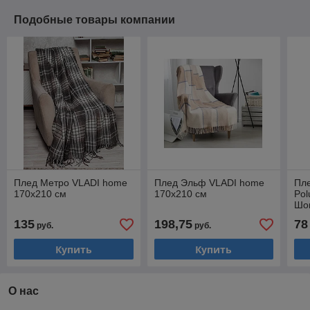
Подобные товары компании
Плед Метро VLADI home
Плед Эльф VLADI home
Пл
170х210 см
170х210 см
Pol
Шо
135
198,75
78
руб.
руб.
Купить
Купить
О нас