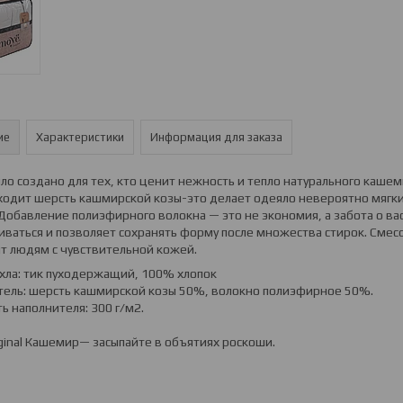
ие
Характеристики
Информация для заказа
ло создано для тех, кто ценит нежность и тепло натурального кашем
ходит шерсть кашмирской козы-это делает одеяло невероятно мягки
Добавление полиэфирного волокна — это не экономия, а забота о вас
иваться и позволяет сохранять форму после множества стирок. Сме
т людям с чувствительной кожей.
хла: тик пуходержащий, 100% хлопок
тель: шерсть кашмирской козы 50%, волокно полиэфирное 50%.
ь наполнителя: 300 г/м2.
ginal Кашемир— засыпайте в объятиях роскоши.