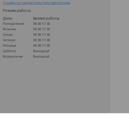
Ссылка на свидетельство/лицензию
Режим работы:
День
Время работы
Понедельник
09:30-17:30
Вторник
09:30-17:30
Среда
09:30-17:30
Четверг
09:30-17:30
Пятница
09:30-17:30
Суббота
Выходной
Воскресенье
Выходной