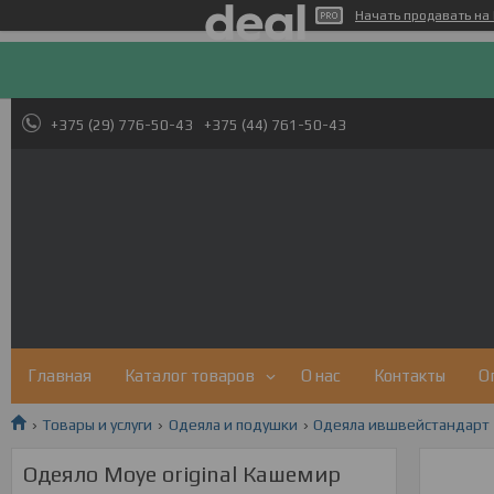
Начать продавать на 
+375 (29) 776-50-43
+375 (44) 761-50-43
Главная
Каталог товаров
О нас
Контакты
О
Товары и услуги
Одеяла и подушки
Одеяла ившвейстандарт
Одеяло Moye original Кашемир