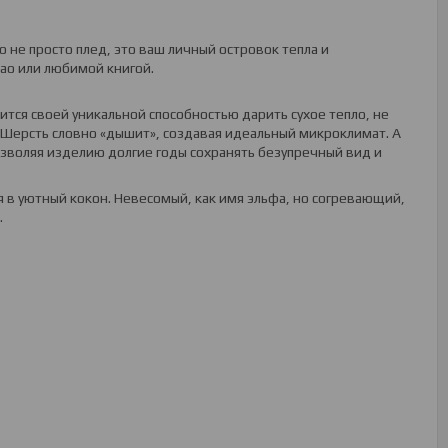
о не просто плед, это ваш личный островок тепла и
као или любимой книгой.
ится своей уникальной способностью дарить сухое тепло, не
 Шерсть словно «дышит», создавая идеальный микроклимат. А
позволяя изделию долгие годы сохранять безупречный вид и
ся в уютный кокон. Невесомый, как имя эльфа, но согревающий,
.