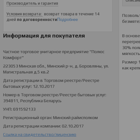
Описан
Производитель и гарантия
возврат товара в течение 14
Позвольт
дней
по договоренности
Подробнее
безмятеж
Информация для покупателя
В основе
перегрев
30% поли
Частное торговое унитарное предприятие "Полюс
мягкость
Комфорт"
Размер 1
223053 Минская обл., Минский р-н, д. Боровляны, ул.
как креп
Магистральная д.5 кв.2
Дата регистрации в Торговом реестре/Реестре
бытовых услуг: 12.10.2017
Номер в Торговом реестре/Реестре бытовых услуг:
394811, Республика Беларусь
УНП: 691592133
Регистрационный орган: Минский райисполком
Дата регистрации компании: 02.10.2017
Ссылка на свидетельство/лицензию