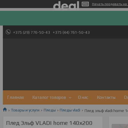
Начать продавать на 
+375 (29) 776-50-43
+375 (44) 761-50-43
Главная
Каталог товаров
О нас
Контакты
О
Товары и услуги
Пледы
Пледы vladi
Плед эльф vladi home 
Плед Эльф VLADI home 140х200