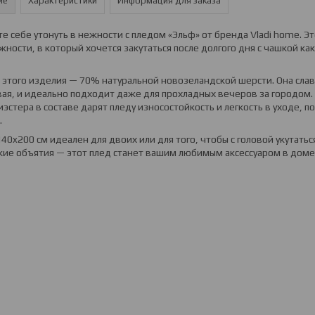
ие
Характеристики
Информация для заказа
е себе утонуть в нежности с пледом «Эльф» от бренда Vladi home. Эт
ности, в который хочется закутаться после долгого дня с чашкой ка
 этого изделия — 70% натуральной новозеландской шерсти. Она слав
ая, и идеально подходит даже для прохладных вечеров за городом.
эстера в составе дарят пледу износостойкость и легкость в уходе, 
.
40x200 см идеален для двоих или для того, чтобы с головой укутать
кие объятия — этот плед станет вашим любимым аксессуаром в доме