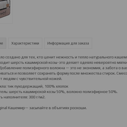
ие
Характеристики
Информация для заказа
ло создано для тех, кто ценит нежность и тепло натурального кашем
ходит шерсть кашмирской козы-это делает одеяло невероятно мягки
Добавление полиэфирного волокна — это не экономия, а забота о вас
иваться и позволяет сохранять форму после множества стирок. Сме
т людям с чувствительной кожей.
хла: тик пуходержащий, 100% хлопок
тель: шерсть кашмирской козы 50%, волокно полиэфирное 50%.
ь наполнителя: 300 г/м2.
ginal Кашемир— засыпайте в объятиях роскоши.