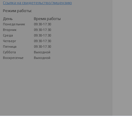
Ссылка на свидетельство/лицензию
Режим работы:
День
Время работы
Понедельник
09:30-17:30
Вторник
09:30-17:30
Среда
09:30-17:30
Четверг
09:30-17:30
Пятница
09:30-17:30
Суббота
Выходной
Воскресенье
Выходной