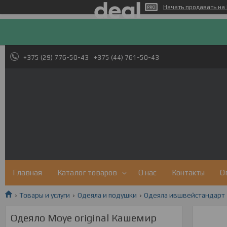
Начать продавать на 
+375 (29) 776-50-43
+375 (44) 761-50-43
Главная
Каталог товаров
О нас
Контакты
О
Товары и услуги
Одеяла и подушки
Одеяла ившвейстандарт
Одеяло Moye original Кашемир