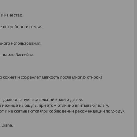
 и качество.
е потребности семьи.
вного использования.
нны или бассейна.
ро сохнет и сохраняет мягкость после многих стирок)
т даже для чувствительной кожи и детей.
ца нежные на ощупь, при этом отлично впитывают влагу.
ют и не скатываются (при соблюдении рекомендаций по уходу).
Diana.