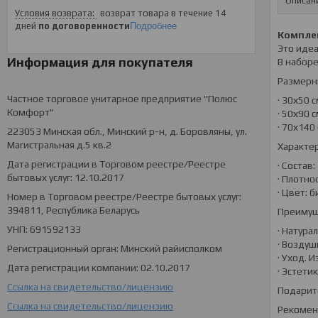
Описан
возврат товара в течение 14
дней
по договоренности
Подробнее
Компле
Это идеа
Информация для покупателя
В наборе
Размерн
Частное торговое унитарное предприятие "Полюс
· 30х50 
Комфорт"
· 50х90 
· 70х140
223053 Минская обл., Минский р-н, д. Боровляны, ул.
Магистральная д.5 кв.2
Характер
Дата регистрации в Торговом реестре/Реестре
· Состав
бытовых услуг: 12.10.2017
· Плотно
· Цвет: 
Номер в Торговом реестре/Реестре бытовых услуг:
394811, Республика Беларусь
Преимущ
УНП: 691592133
· Натура
· Воздуш
Регистрационный орган: Минский райисполком
· Уход. 
Дата регистрации компании: 02.10.2017
· Эстети
Ссылка на свидетельство/лицензию
Подарите
Ссылка на свидетельство/лицензию
Рекомен