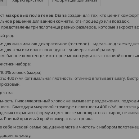
ие
Характеристики
Информация для заказа
кт махровых полотенец Diana
создан для тех, кто ценит комфорт
льное решение для ванной комнаты, спа-процедур или поездок.
 представлены три полотенца разных размеров, которые закроют вс
ый ряд:
см: для лица или как декоративное (гостевое) – идеально для ежедне
см: для тела или волос после душа – универсальный размер.
 см: банное полотенце, в которое можно укутаться с головой после ва
истики набора:
: 100% хлопок (махра)
сть: 400 г/м² (оптимальная плотность: отлично впитывает влагу, быст
бирюзовый.
ества:
льность. Гипоаллергенный хлопок не вызывает раздражения, подходи
ность. Благодаря махровой структуре и плотности 400 г/м², полотен
Изделия сохраняют форму и цвет после многократных стирок, не линя
ка. Ровный красивый край и аккуратная строчка.
 себе и своей семье ощущение уюта и чистоты с набором полотенец 
дации по уходу: