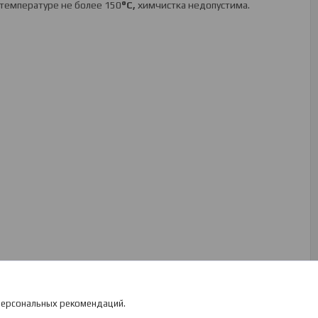
 температуре не более 150
°
C
,
химчистка недопустима.
 персональных рекомендаций.